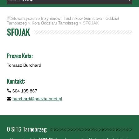
Stowarzyszenie Inżynierów i Techników Górnictwa - Oddział
>
>
Tarnobrzeg
Koła Oddziału Tarnobrzeg
SFOJAK
SFOJAK
Prezes Koła:
Tomasz Burchard
Kontakt:
604 105 867
burchard@poczta.onet.pl
O SITG Tarnobrzeg