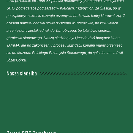
– Na przełomie lat 1955-56 pierwsi pracownicy „Siarkopolu” założyli koło
SITG, podlegające pod zarząd w Kielcach. Przybyli oni ze Śląska, bo w
początkowym okresie rozwoju przemysłu brakowało kadry kierowniczej. Z
czasem powstał oddział stowarzyszenia w Rzeszowie, po kilku latach
przeniesiony został jednak do Tarnobrzega, bo tutaj było centrum
górnictwa siarkowego. Naszą siedzibą był i jest do dziś budynek klubu
TAPIMA, ale po zakończeniu procesu likwidacji kopalni mamy przenieść
się do Muzeum Polskiego Przemysłu Siarkowego, do spichlerza – mówił
Józef Górka.
Nasza siedziba